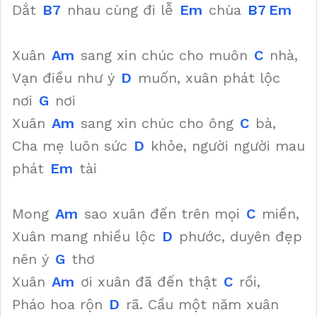
Dắt
B7
nhau cùng đi lễ
Em
chùa
B7
Em
Xuân
Am
sang xin chúc cho muôn
C
nhà,
Vạn điều như ý
D
muốn, xuân phát lộc
nơi
G
nơi
Xuân
Am
sang xin chúc cho ông
C
bà,
Cha mẹ luôn sức
D
khỏe, người người mau
phát
Em
tài
Mong
Am
sao xuân đến trên mọi
C
miền,
Xuân mang nhiều lộc
D
phước, duyên đẹp
nên ý
G
thơ
Xuân
Am
ơi xuân đã đến thật
C
rồi,
Pháo hoa rộn
D
rã. Cầu một năm xuân