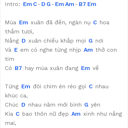
Intro:
Em
C
-
D
G
-
Em
Am
-
B7
Em
Mùa
Em
xuân đã đến, ngàn nụ
C
hoa
thắm tươi,
Nắng
D
xuân chiếu khắp mọi
G
nơi
Và
E
em có nghe từng nhịp
Am
thở con
tim
Có
B7
hay mùa xuân đang
Em
về
Từng
Em
đôi chim én réo gọi
C
nhau
khúc ca,
Chúc
D
nhau năm mới bình
G
yên
Kìa
C
bao thôn nữ đẹp
Am
xinh như nắng
mai,