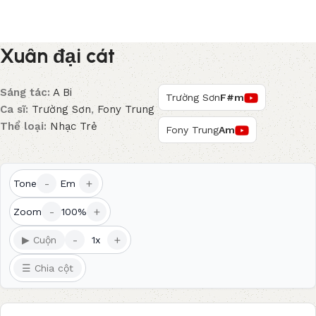
Xuân đại cát
Sáng tác:
A Bi
Trường Sơn
F#m
Ca sĩ:
Trường Sơn
,
Fony Trung
Thể loại:
Nhạc Trẻ
Fony Trung
Am
-
+
Tone
Em
-
+
Zoom
100%
-
+
▶ Cuộn
1x
☰ Chia cột