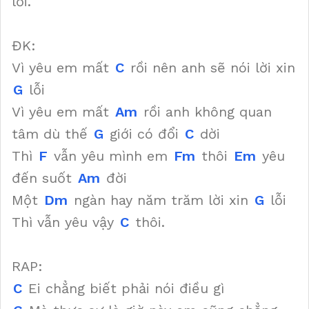
lỗi.
ĐK:
Vì yêu em mất
C
rồi nên anh sẽ nói lời xin
G
lỗi
Vì yêu em mất
Am
rồi anh không quan
tâm dù thế
G
giới có đổi
C
dời
Thì
F
vẫn yêu mình em
Fm
thôi
Em
yêu
đến suốt
Am
đời
Một
Dm
ngàn hay năm trăm lời xin
G
lỗi
Thì vẫn yêu vậy
C
thôi.
RAP:
C
Ei chẳng biết phải nói điều gì