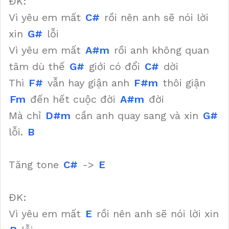
ĐK:
Vì yêu em mất
C#
rồi nên anh sẽ nói lời
xin
G#
lỗi
Vì yêu em mất
A#m
rồi anh không quan
tâm dù thế
G#
giới có đổi
C#
dời
Thì
F#
vẫn hay giận anh
F#m
thôi giận
Fm
đến hết cuộc đời
A#m
đời
Mà chỉ
D#m
cần anh quay sang và xin
G#
lỗi.
B
Tăng tone
C#
->
E
ĐK:
Vì yêu em mất
E
rồi nên anh sẽ nói lời xin