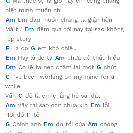
G
Mà thực sự là giờ này em cũng chẳng
biết mình muốn chi
Am
Em đâu muốn chúng ta giận hờn
Mà từ
Em
đêm qua tới nay tại sao không
rep story
F
Là do
G
em khó chiều
Em
Hay là do ta
Am
chưa đủ thấu hiểu
Dm
Có lẽ ta nên chậm lại một
G
chút
C
I've been working on my mind for a
while
Vấn
G
đề là em chẳng hề sai đâu
Am
Vậy tại sao còn chưa xin
Em
lỗi
Hỡi đồ
F
tồi
G
Chính anh
Em
đồ tồi của
Am
chông