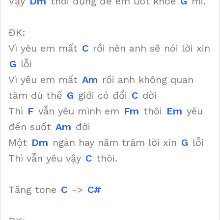
Vậy
Dm
thôi đừng để em ướt khóe
G
mi.
ĐK:
Vì yêu em mất
C
rồi nên anh sẽ nói lời xin
G
lỗi
Vì yêu em mất
Am
rồi anh không quan
tâm dù thế
G
giới có đổi
C
dời
Thì
F
vẫn yêu mình em
Fm
thôi
Em
yêu
đến suốt
Am
đời
Một
Dm
ngàn hay năm trăm lời xin
G
lỗi
Thì vẫn yêu vậy
C
thôi.
Tăng tone
C
->
C#