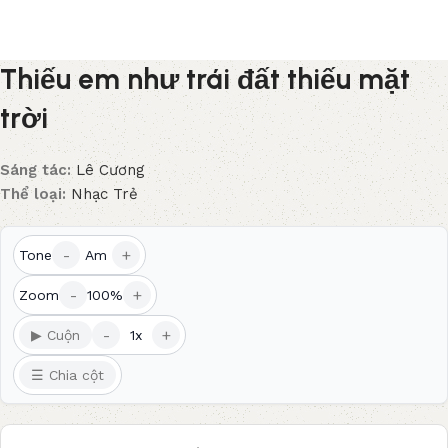
Thiếu em như trái đất thiếu mặt
trời
Sáng tác:
Lê Cương
Thể loại:
Nhạc Trẻ
-
+
Tone
Am
-
+
Zoom
100%
-
+
▶ Cuộn
1x
☰ Chia cột