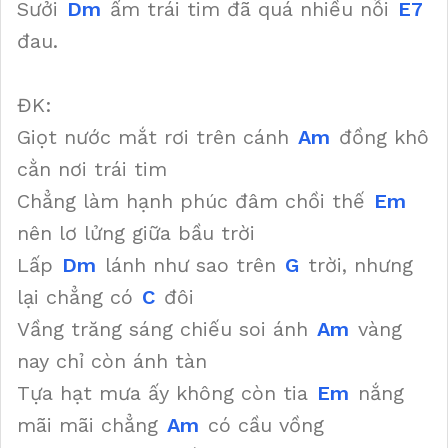
Sưởi
Dm
ấm trái tim đã quá nhiều nỗi
E7
đau.
ĐK:
Giọt nước mắt rơi trên cánh
Am
đồng khô
cằn nơi trái tim
Chẳng làm hạnh phúc đâm chồi thế
Em
nên lơ lửng giữa bầu trời
Lấp
Dm
lánh như sao trên
G
trời, nhưng
lại chẳng có
C
đôi
Vầng trăng sáng chiếu soi ánh
Am
vàng
nay chỉ còn ánh tàn
Tựa hạt mưa ấy không còn tia
Em
nắng
mãi mãi chẳng
Am
có cầu vồng