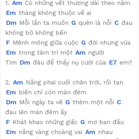
1.
Am
Có những vết thương dài theo năm
Em
tháng không thuộc về ai
Dm
Mỗi lần ta muốn
G
quên là nỗi
C
đau
không bờ không bến
F
Mênh mông giữa cuộc
G
đời nhưng vừa
Em
trong tâm trí một
Am
người
Tìm
Dm
đâu để thấy nụ cười của
E7
em?
2.
Am
Nắng phai cuối chân trời, rồi tan
Em
biến chỉ còn màn đêm
Dm
Mỗi ngày ta vẽ
G
thêm một nỗi
C
đau lên màn đêm ấy
F
Khát khao những giấc
G
mơ ban đầu
Em
nắng vàng choàng vai
Am
nhau