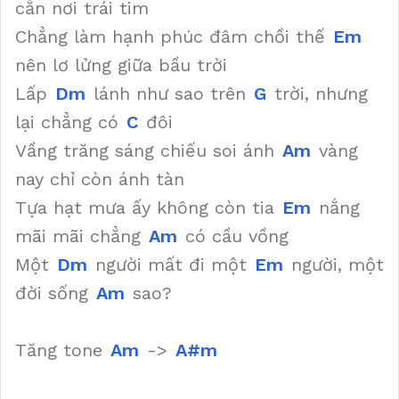
cằn nơi trái tim
Chẳng làm hạnh phúc đâm chồi thế
Em
nên lơ lửng giữa bầu trời
Lấp
Dm
lánh như sao trên
G
trời, nhưng
lại chẳng có
C
đôi
Vầng trăng sáng chiếu soi ánh
Am
vàng
nay chỉ còn ánh tàn
Tựa hạt mưa ấy không còn tia
Em
nắng
mãi mãi chẳng
Am
có cầu vồng
Một
Dm
người mất đi một
Em
người, một
đời sống
Am
sao?
Tăng tone
Am
->
A#m