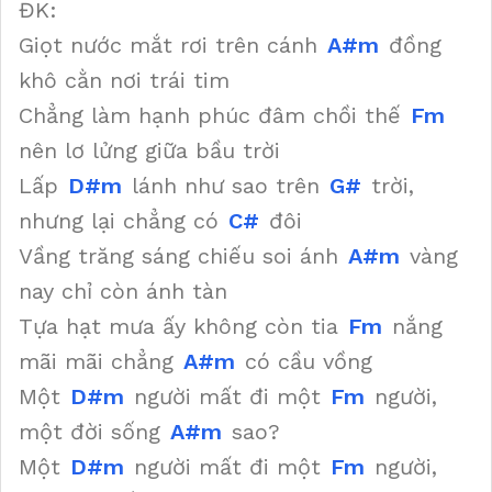
ĐK:
Giọt nước mắt rơi trên cánh
A#m
đồng
khô cằn nơi trái tim
Chẳng làm hạnh phúc đâm chồi thế
Fm
nên lơ lửng giữa bầu trời
Lấp
D#m
lánh như sao trên
G#
trời,
nhưng lại chẳng có
C#
đôi
Vầng trăng sáng chiếu soi ánh
A#m
vàng
nay chỉ còn ánh tàn
Tựa hạt mưa ấy không còn tia
Fm
nắng
mãi mãi chẳng
A#m
có cầu vồng
Một
D#m
người mất đi một
Fm
người,
một đời sống
A#m
sao?
Một
D#m
người mất đi một
Fm
người,