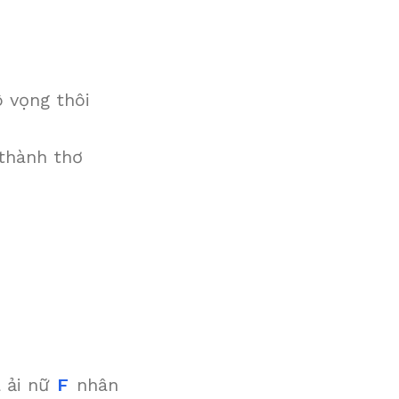
ô vọng thôi
thành thơ
 ải nữ
F
nhân