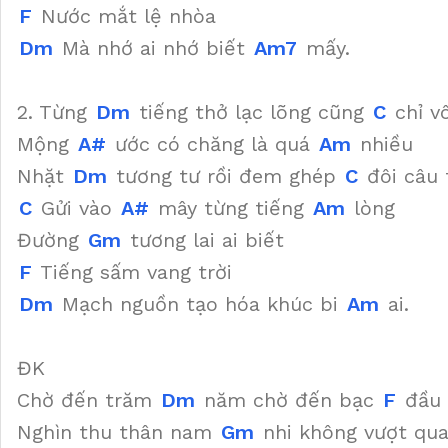
F
Nước mắt lệ nhòa
Dm
Mà nhớ ai nhớ biết
Am7
mấy.
2. Từng
Dm
tiếng thở lạc lõng cũng
C
chỉ v
Mộng
A#
ước có chăng là quá
Am
nhiều
Nhặt
Dm
tương tư rồi đem ghép
C
đôi câu 
C
Gửi vào
A#
mây từng tiếng
Am
lòng
Đường
Gm
tương lai ai biết
F
Tiếng sấm vang trời
Dm
Mạch nguồn tạo hóa khúc bi
Am
ai.
ĐK
Chờ đến trăm
Dm
năm chờ đến bạc
F
đầu
Nghìn thu thân nam
Gm
nhi không vượt qua