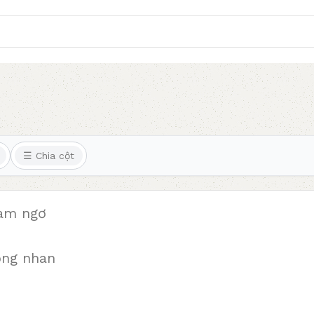
☰ Chia cột
làm ngơ
ồng nhan