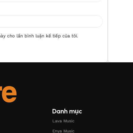
ày cho lần bình luận kế tiếp của tôi.
Danh mục
Lava Music
Enya Music