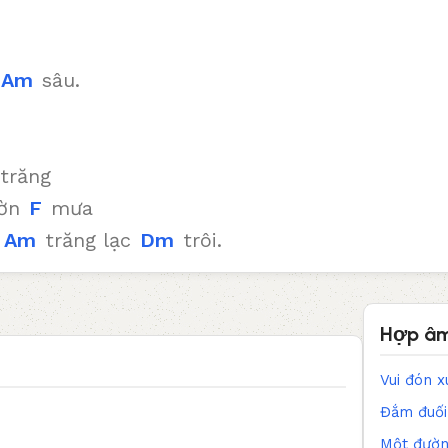
Am
sâu.
trăng
hờn
F
mưa
g
Am
trăng lạc
Dm
trôi.
Hợp âm
Vui đón 
Đắm đuối
Một đườn