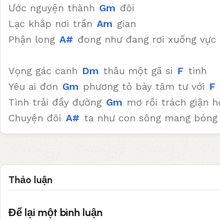
Ước nguyện thành
Gm
đôi
Lạc khắp nơi trần
Am
gian
Phận long
A#
đong như đang rơi xuống vực
Vọng gác canh
Dm
thâu một gã si
F
tình
Yêu ai đơn
Gm
phương tỏ bày tâm tư với
F
Tình trải đầy đường
Gm
mơ rồi trách giận 
Chuyện đôi
A#
ta như con sông mang bón
Thảo luận
Để lại một bình luận