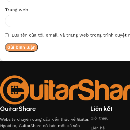
Trang web
Lưu tên của tôi, email, và trang web trong trình duyệt n
GuitarShare
Liên kết
Giới thiệu
Website chuyên cung cấp kiến thức về Guitar.
Ngoài ra, GuitarShare có bán một số sản
Liên hệ