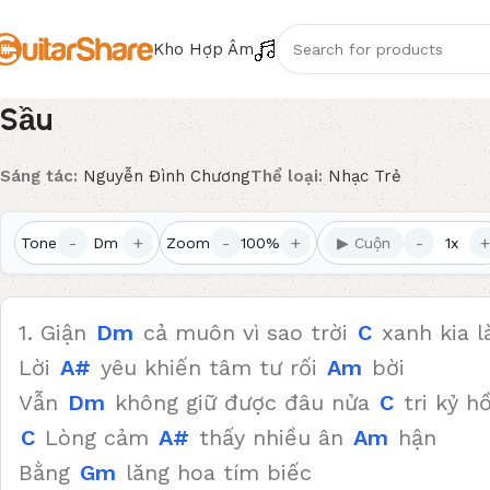
Kho Hợp Âm
Sầu
Sáng tác:
Nguyễn Đình Chương
Thể loại:
Nhạc Trẻ
-
+
-
+
-
+
Tone
Dm
Zoom
100%
▶ Cuộn
1x
1. Giận
Dm
cả muôn vì sao trời
C
xanh kia 
Lời
A#
yêu khiến tâm tư rối
Am
bời
Vẫn
Dm
không giữ được đâu nửa
C
tri kỷ h
C
Lòng cảm
A#
thấy nhiều ân
Am
hận
Bằng
Gm
lăng hoa tím biếc