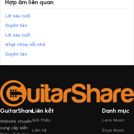
Hợp âm liên quan
Lời sau cuối
Duyên tàn
Lời sau cuối
Nhạt nhòa nỗi nhớ
Duyên tàn
GuitarShare
Liên kết
Danh mục
Giới thiệu
Lava Music
Website chuyên
cung cấp kiến
Liên hệ
Enya Music