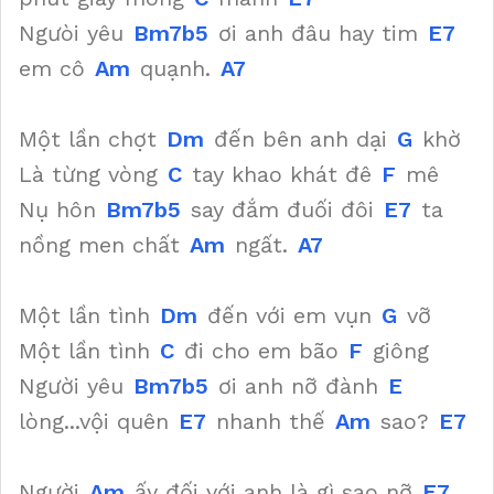
Ngưòi yêu
Bm7b5
ơi anh đâu hay tim
E7
em cô
Am
quạnh.
A7
Một lần chợt
Dm
đến bên anh dại
G
khờ
Là từng vòng
C
tay khao khát đê
F
mê
Nụ hôn
Bm7b5
say đắm đuối đôi
E7
ta
nồng men chất
Am
ngất.
A7
Một lần tình
Dm
đến với em vụn
G
vỡ
Một lần tình
C
đi cho em bão
F
giông
Người yêu
Bm7b5
ơi anh nỡ đành
E
lòng...vội quên
E7
nhanh thế
Am
sao?
E7
Người
Am
ấy đối với anh là gì sao nỡ
E7