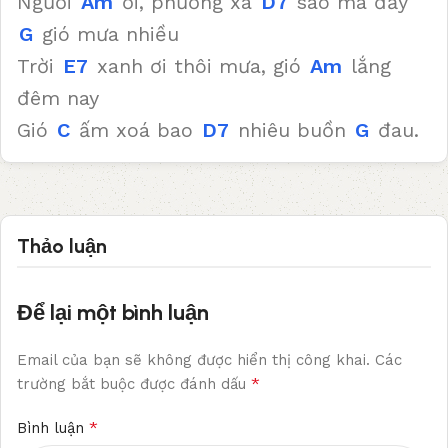
Người
Am
ơi, phương xa
D7
sao mà đầy
G
gió mưa nhiều
Trời
E7
xanh ơi thôi mưa, gió
Am
lắng
đêm nay
Gió
C
ấm xoá bao
D7
nhiêu buồn
G
đau.
Thảo luận
Để lại một bình luận
Email của bạn sẽ không được hiển thị công khai.
Các
*
trường bắt buộc được đánh dấu
*
Bình luận