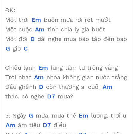
ĐK:
Một trời
Em
buồn mưa rơi rét mướt
Một cuộc
Am
tình chia ly giá buốt
Một đời
D
dài nghe mưa bão táp đến bao
G
giờ
C
Chiều lạnh
Em
lùng tâm tư trống vắng
Trời nhạt
Am
nhòa không gian nước trắng
Đầu ghềnh
D
còn thương ai cuối
Am
thác, có nghe
D7
mưa?
3. Ngày
G
mưa, mưa thê
Em
lương, trời u
Am
ám tiêu
D7
điều