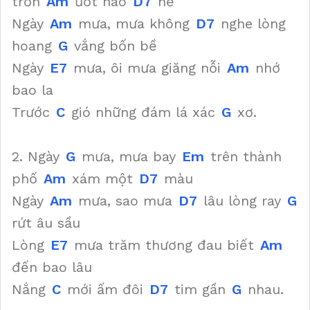
trơn
Am
ướt não
D7
nề
Ngày
Am
mưa, mưa không
D7
nghe lòng
hoang
G
vắng bốn bề
Ngày
E7
mưa, ôi mưa giăng nỗi
Am
nhớ
bao la
Trước
C
gió những đám lá xác
G
xơ.
2. Ngày
G
mưa, mưa bay
Em
trên thành
phố
Am
xám một
D7
màu
Ngày
Am
mưa, sao mưa
D7
lâu lòng ray
G
rứt âu sầu
Lòng
E7
mưa trăm thương đau biết
Am
đến bao lâu
Nắng
C
mới ấm đôi
D7
tim gần
G
nhau.