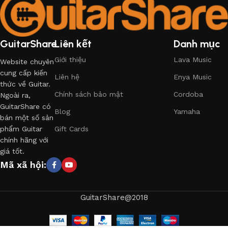
GuitarShare
Liên kết
Danh mục
Giới thiệu
Lava Music
Website chuyên
cung cấp kiến
Liên hệ
Enya Music
thức về Guitar.
Chính sách bảo mật
Cordoba
Ngoài ra,
GuitarShare có
Blog
Yamaha
bán một số sản
phẩm Guitar
Gift Cards
chính hãng với
giá tốt.
Mã xã hội:
GuitarShare@2018