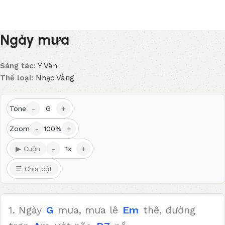
Ngày mưa
Sáng tác:
Y Vân
Thể loại:
Nhạc Vàng
-
+
Tone
G
-
+
Zoom
100%
-
+
▶ Cuộn
1x
☰ Chia cột
1. Ngày
G
mưa, mưa lê
Em
thê, đường