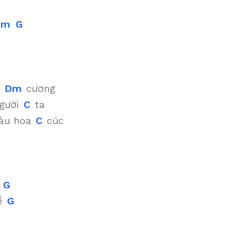
Dm
G
m
Dm
cương
người
C
ta
màu hoa
C
cúc
G
ề
G