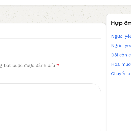
Hợp âm
Người yê
Người yê
Đời còn 
Hoa mười
*
g bắt buộc được đánh dấu
Chuyến x