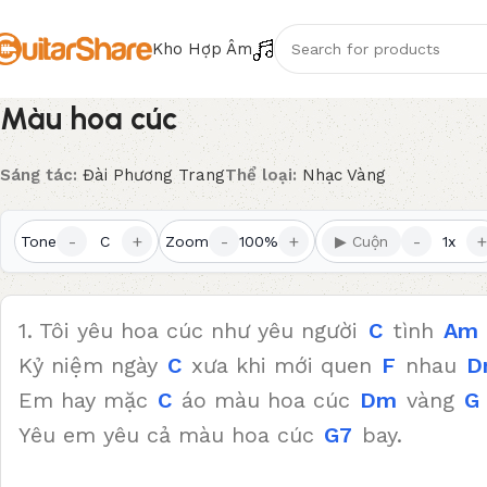
Kho Hợp Âm
Màu hoa cúc
Sáng tác:
Đài Phương Trang
Thể loại:
Nhạc Vàng
-
+
-
+
-
+
Tone
C
Zoom
100%
▶ Cuộn
1x
1. Tôi yêu hoa cúc như yêu người
C
tình
Am
Kỷ niệm ngày
C
xưa khi mới quen
F
nhau
D
Em hay mặc
C
áo màu hoa cúc
Dm
vàng
G
Yêu em yêu cả màu hoa cúc
G7
bay.