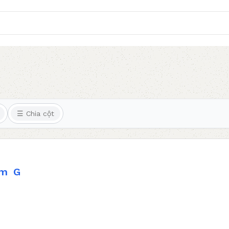
☰ Chia cột
m
G