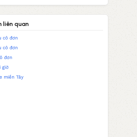
 liên quan
u cô đơn
u cô đơn
cô đơn
 giờ
e miền Tây