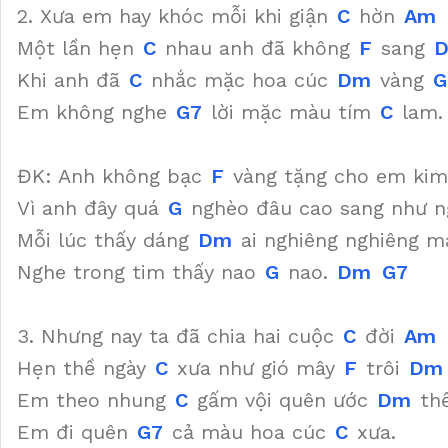
2. Xưa em hay khóc mỗi khi giận
C
hờn
Am
Một lần hẹn
C
nhau anh đã không
F
sang
Khi anh đã
C
nhắc mặc hoa cúc
Dm
vàng
G
Em không nghe
G7
lời mặc màu tím
C
lam.
ĐK: Anh không bạc
F
vàng tặng cho em ki
Vì anh đây quá
G
nghèo đâu cao sang như 
Mỗi lúc thấy dáng
Dm
ai nghiêng nghiêng 
Nghe trong tim thấy nao
G
nao.
Dm
G7
3. Nhưng nay ta đã chia hai cuộc
C
đời
Am
Hẹn thề ngày
C
xưa như gió mây
F
trôi
Dm
Em theo nhung
C
gấm vội quên ước
Dm
th
Em đi quên
G7
cả màu hoa cúc
C
xưa.