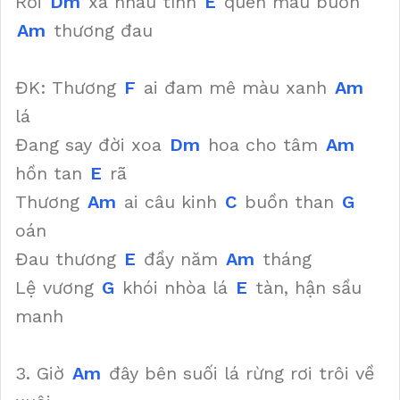
Rời
Dm
xa nhau tình
E
quên mau buồn
Am
thương đau
ĐK: Thương
F
ai đam mê màu xanh
Am
lá
Đang say đời xoa
Dm
hoa cho tâm
Am
hồn tan
E
rã
Thương
Am
ai câu kinh
C
buồn than
G
oán
Đau thương
E
đầy năm
Am
tháng
Lệ vương
G
khói nhòa lá
E
tàn, hận sầu
manh
3. Giờ
Am
đây bên suối lá rừng rơi trôi về