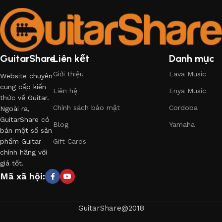
GuitarShare
Liên kết
Danh mục
Giới thiệu
Lava Music
Website chuyên
cung cấp kiến
Liên hệ
Enya Music
thức về Guitar.
Chính sách bảo mật
Cordoba
Ngoài ra,
GuitarShare có
Blog
Yamaha
bán một số sản
phẩm Guitar
Gift Cards
chính hãng với
giá tốt.
Mã xã hội:
GuitarShare@2018