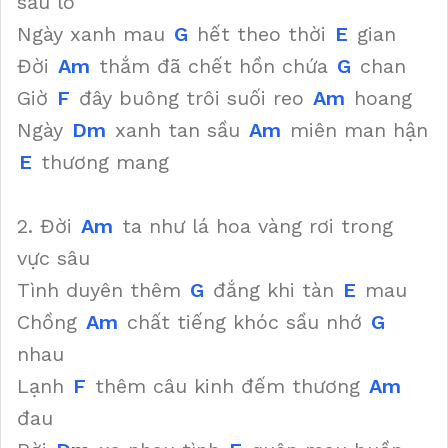
sầu lo
Ngày xanh mau
G
hết theo thời
E
gian
Đời
Am
thắm đã chết hồn chứa
G
chan
Giờ
F
đây buông trôi suối reo
Am
hoang
Ngày
Dm
xanh tan sầu
Am
miên man hận
E
thương mang
2. Đời
Am
ta như lá hoa vàng rơi trong
vực sâu
Tình duyên thêm
G
đắng khi tàn
E
mau
Chồng
Am
chất tiếng khóc sầu nhớ
G
nhau
Lạnh
F
thêm câu kinh đếm thương
Am
đau