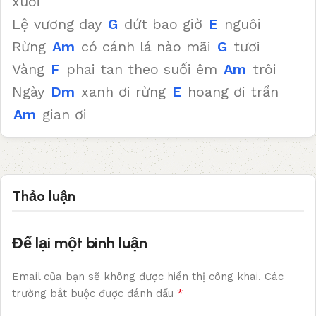
xuôi
Lệ vương day
G
dứt bao giờ
E
nguôi
Rừng
Am
có cánh lá nào mãi
G
tươi
Vàng
F
phai tan theo suối êm
Am
trôi
Ngày
Dm
xanh ơi rừng
E
hoang ơi trần
Am
gian ơi
Thảo luận
Để lại một bình luận
Email của bạn sẽ không được hiển thị công khai.
Các
*
trường bắt buộc được đánh dấu