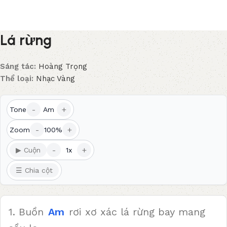
Lá rừng
Sáng tác:
Hoàng Trọng
Thể loại:
Nhạc Vàng
-
+
Tone
Am
-
+
Zoom
100%
-
+
▶ Cuộn
1x
☰ Chia cột
1. Buồn
Am
rơi xơ xác lá rừng bay mang