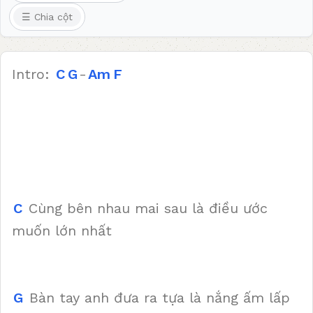
☰ Chia cột
Intro:
C
G
-
Am
F
C
Cùng bên nhau mai sau là điều ước
muốn lớn nhất
G
Bàn tay anh đưa ra tựa là nắng ấm lấp