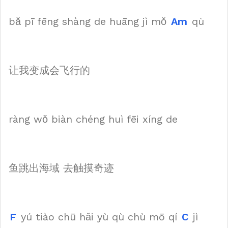
bǎ pī fēng shàng de huāng jì mǒ
Am
qù
让我变成会飞行的
ràng wǒ biàn chéng huì fēi xíng de
鱼跳出海域 去触摸奇迹
F
yú tiào chū hǎi yù qù chù mō qí
C
jì