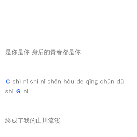
是你是你 身后的青春都是你
C
shì nǐ shì nǐ shēn hòu de qīng chūn dū
shì
G
nǐ
绘成了我的山川流溪