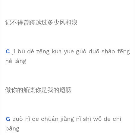
记不得曾跨越过多少风和浪
C
jì bù dé zēng kuà yuè guò duō shǎo fēng
hé làng
做你的船桨你是我的翅膀
G
zuò nǐ de chuán jiǎng nǐ shì wǒ de chì
bǎng