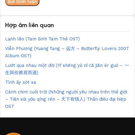
Hợp âm liên quan
Lạnh lẽo (Tam Sinh Tam Thế OST)
Viễn Phương (Yuang fang – 远方 – Butterfly Lovers 2007
Album OST)
Lướt qua nhau một đời (Yī shēng yǔ nǐ cā jiān ér guò – 一
生與你擦肩而過)
Tình ấy xót xa
Cánh chim cuối trời (Những người yêu nhau trên thế giới
– Tiān xià yǒu qíng rén – 天下有情人) Thần điêu đại hiệp
OST