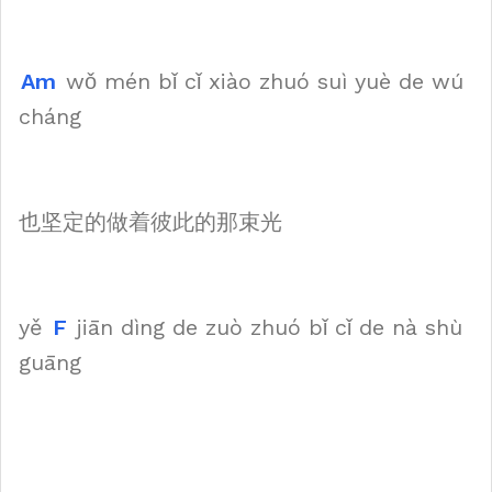
Am
wǒ mén bǐ cǐ xiào zhuó suì yuè de wú
cháng
也坚定的做着彼此的那束光
yě
F
jiān dìng de zuò zhuó bǐ cǐ de nà shù
guāng