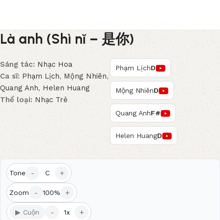
Là anh (Shì nǐ – 是你)
Sáng tác:
Nhạc Hoa
Phạm Lịch
D
Ca sĩ:
Phạm Lịch
,
Mộng Nhiên
,
Quang Anh
,
Helen Huang
Mộng Nhiên
D
Thể loại:
Nhạc Trẻ
Quang Anh
F#
Helen Huang
D
-
+
Tone
C
-
+
Zoom
100%
-
+
▶ Cuộn
1x