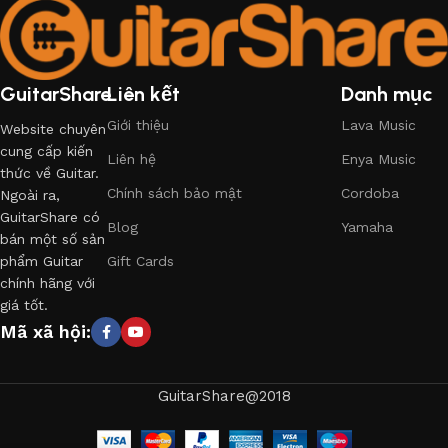
GuitarShare
Liên kết
Danh mục
Giới thiệu
Lava Music
Website chuyên
cung cấp kiến
Liên hệ
Enya Music
thức về Guitar.
Chính sách bảo mật
Cordoba
Ngoài ra,
GuitarShare có
Blog
Yamaha
bán một số sản
phẩm Guitar
Gift Cards
chính hãng với
giá tốt.
Mã xã hội:
GuitarShare@2018