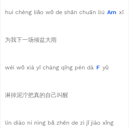
huì chéng liǎo wǒ de shān chuān liú
Am
xī
为我下一场倾盆大雨
wéi wǒ xià yī cháng qīng pén dà
F
yǔ
淋掉泥泞把真的自己叫醒
lín diào ní nìng bǎ zhēn de zì jǐ jiào xǐng