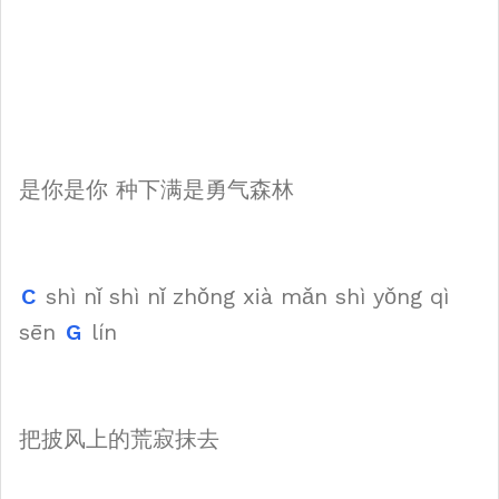
是你是你 种下满是勇气森林
C
shì nǐ shì nǐ zhǒng xià mǎn shì yǒng qì
sēn
G
lín
把披风上的荒寂抹去