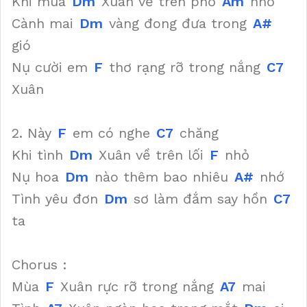
Khi mùa
Dm
Xuân về trên phố
Am
nhỏ
Cành mai
Dm
vàng đong đưa trong
A#
gió
Nụ cười em
F
thơ rạng rỡ trong nắng
C7
Xuân
2. Này
F
em có nghe
C7
chăng
Khi tình
Dm
Xuân về trên lối
F
nhỏ
Nụ hoa
Dm
nào thêm bao nhiêu
A#
nhớ
Tình yêu đơn
Dm
sơ làm đắm say hồn
C7
ta
Chorus :
Mùa
F
Xuân rực rỡ trong nắng
A7
mai