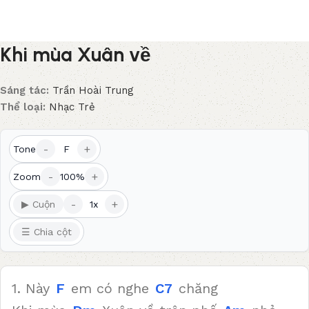
Khi mùa Xuân về
Sáng tác:
Trần Hoài Trung
Thể loại:
Nhạc Trẻ
-
+
Tone
F
-
+
Zoom
100%
-
+
▶ Cuộn
1x
☰ Chia cột
1. Này
F
em có nghe
C7
chăng