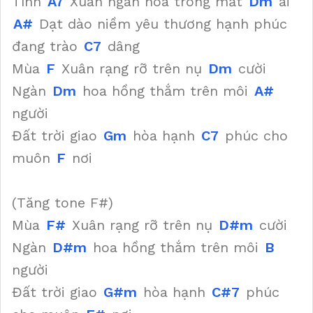
Tình
A7
Xuân ngàn hoa trong mắt
Dm
ai
A#
Dạt dào niềm yêu thương hạnh phúc
đang trào
C7
dâng
Mùa
F
Xuân rạng rỡ trên nụ
Dm
cười
Ngàn
Dm
hoa hồng thắm trên môi
A#
người
Đất trời giao
Gm
hòa hạnh
C7
phúc cho
muôn
F
nơi
(Tăng tone F#)
Mùa
F#
Xuân rạng rỡ trên nụ
D#m
cười
Ngàn
D#m
hoa hồng thắm trên môi
B
người
Đất trời giao
G#m
hòa hạnh
C#7
phúc