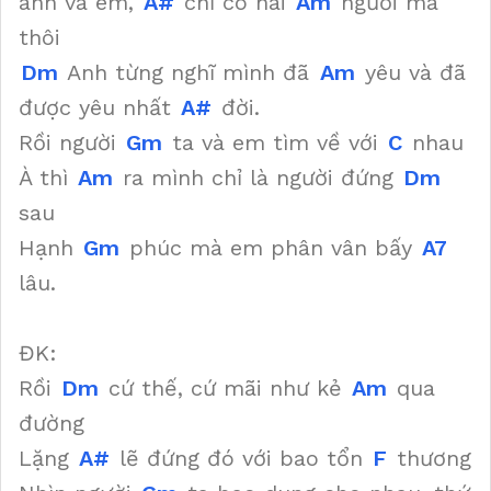
anh và em,
A#
chỉ có hai
Am
người mà
thôi
Dm
Anh từng nghĩ mình đã
Am
yêu và đã
được yêu nhất
A#
đời.
Rồi người
Gm
ta và em tìm về với
C
nhau
À thì
Am
ra mình chỉ là người đứng
Dm
sau
Hạnh
Gm
phúc mà em phân vân bấy
A7
lâu.
ĐK:
Rồi
Dm
cứ thế, cứ mãi như kẻ
Am
qua
đường
Lặng
A#
lẽ đứng đó với bao tổn
F
thương