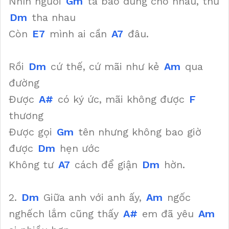
Nhìn người
Gm
ta bao dung cho nhau, thứ
Dm
tha nhau
Còn
E7
mình ai cần
A7
đâu.
Rồi
Dm
cứ thế, cứ mãi như kẻ
Am
qua
đường
Được
A#
có ký ức, mãi không được
F
thương
Được gọi
Gm
tên nhưng không bao giờ
được
Dm
hẹn ước
Không tư
A7
cách để giận
Dm
hờn.
2.
Dm
Giữa anh với anh ấy,
Am
ngốc
nghếch lắm cũng thấy
A#
em đã yêu
Am