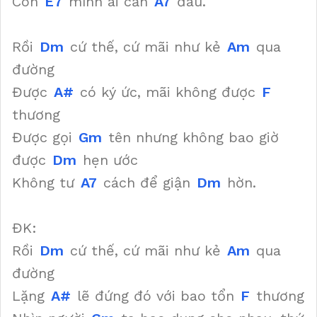
Còn
E7
mình ai cần
A7
đâu.
Rồi
Dm
cứ thế, cứ mãi như kẻ
Am
qua
đường
Được
A#
có ký ức, mãi không được
F
thương
Được gọi
Gm
tên nhưng không bao giờ
được
Dm
hẹn ước
Không tư
A7
cách để giận
Dm
hờn.
ĐK:
Rồi
Dm
cứ thế, cứ mãi như kẻ
Am
qua
đường
Lặng
A#
lẽ đứng đó với bao tổn
F
thương