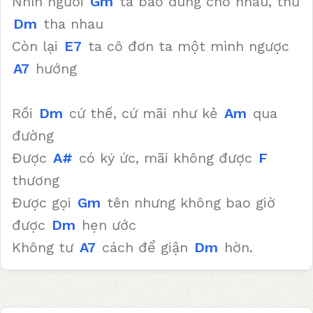
Nhìn người
Gm
ta bao dung cho nhau, thứ
Dm
tha nhau
Còn lại
E7
ta cô đơn ta một mình ngược
A7
hướng
Rồi
Dm
cứ thế, cứ mãi như kẻ
Am
qua
đường
Được
A#
có ký ức, mãi không được
F
thương
Được gọi
Gm
tên nhưng không bao giờ
được
Dm
hẹn ước
Không tư
A7
cách để giận
Dm
hờn.