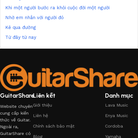
Khi một người bước ra khỏi cuộc đời một người
Nhờ em nhắn với người đó
Kẻ qua đường
Từ đây từ nay
GuitarShare
Liên kết
Danh mục
Giới thiệu
Lava Music
Website chuyên
cung cấp kiến
Liên hệ
Enya Music
thức về Guitar.
Chính sách bảo mật
Cordoba
Ngoài ra,
GuitarShare có
Blog
Yamaha