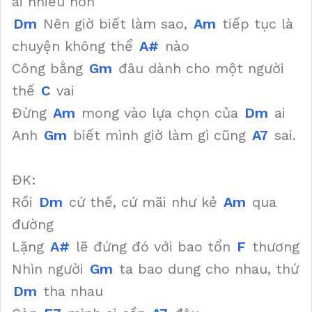
ai nhiều hơn
Dm
Nên giờ biết làm sao,
Am
tiếp tục là
chuyện không thể
A#
nào
Công bằng
Gm
đâu dành cho một người
thế
C
vai
Đừng
Am
mong vào lựa chọn của
Dm
ai
Anh
Gm
biết mình giờ làm gì cũng
A7
sai.
ĐK:
Rồi
Dm
cứ thế, cứ mãi như kẻ
Am
qua
đường
Lặng
A#
lẽ đứng đó với bao tổn
F
thương
Nhìn người
Gm
ta bao dung cho nhau, thứ
Dm
tha nhau