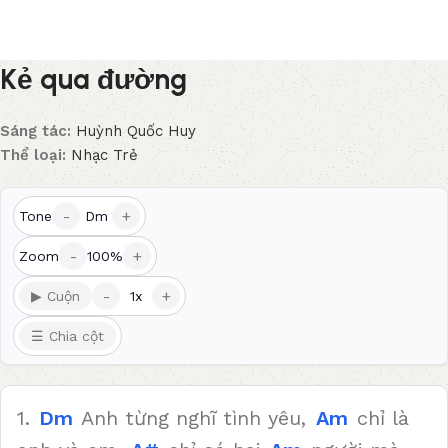
Kẻ qua đường
Sáng tác:
Huỳnh Quốc Huy
Thể loại:
Nhạc Trẻ
-
+
Tone
Dm
-
+
Zoom
100%
-
+
▶ Cuộn
1x
☰ Chia cột
1.
Dm
Anh từng nghĩ tình yêu,
Am
chỉ là