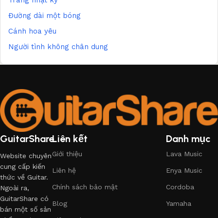
Đường dài một bóng
Cánh hoa yêu
Người tình không chân dung
GuitarShare
Liên kết
Danh mục
Giới thiệu
Lava Music
Website chuyên
cung cấp kiến
Liên hệ
Enya Music
thức về Guitar.
Chính sách bảo mật
Cordoba
Ngoài ra,
GuitarShare có
Blog
Yamaha
bán một số sản