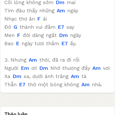
Cõi lòng không sớm
Dm
mai
Tìm đâu thấy những
Am
ngày
Nhạc thơ ân
F
ái
Đô
G
thành vui đắm
E7
say
Men
F
đời dâng ngất
Dm
ngây
Bao
E
ngày tươi thắm
E7
ấy.
3. Nhưng
Am
thôi, đã ra đi rồi
Người
Em
ơi!
Dm
Nhớ thương đầy
Am
vơi
Xa
Dm
xa, dưới ánh trăng
Am
tà
Thẫn
E7
thờ một bóng không
Am
nhà.
Thảo luận