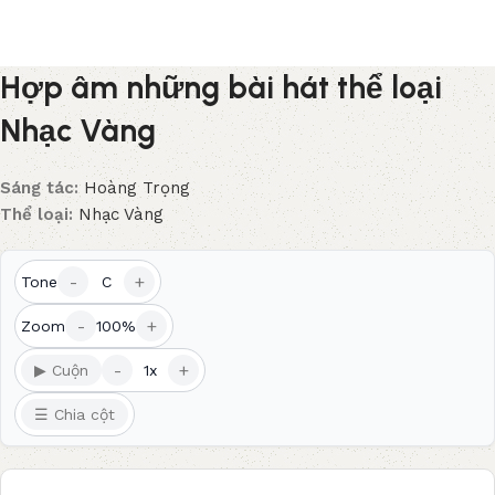
Hợp âm những bài hát thể loại
Nhạc Vàng
Sáng tác:
Hoàng Trọng
Thể loại:
Nhạc Vàng
-
+
Tone
C
-
+
Zoom
100%
-
+
▶ Cuộn
1x
☰ Chia cột