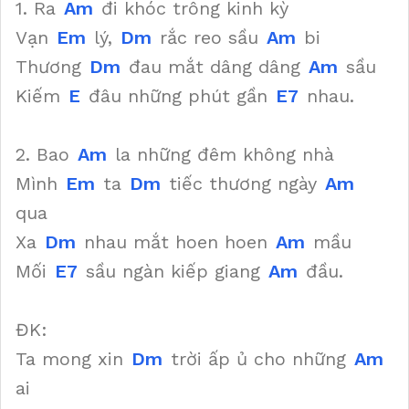
1. Ra
Am
đi khóc trông kinh kỳ
Vạn
Em
lý,
Dm
rắc reo sầu
Am
bi
Thương
Dm
đau mắt dâng dâng
Am
sầu
Kiếm
E
đâu những phút gần
E7
nhau.
2. Bao
Am
la những đêm không nhà
Mình
Em
ta
Dm
tiếc thương ngày
Am
qua
Xa
Dm
nhau mắt hoen hoen
Am
mầu
Mối
E7
sầu ngàn kiếp giang
Am
đầu.
ĐK:
Ta mong xin
Dm
trời ấp ủ cho những
Am
ai