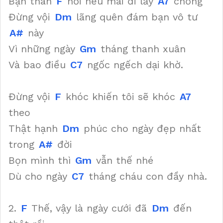
Bạn thân
F
hỡi nếu mai đi lấy
A7
chồng
Đừng vội
Dm
lãng quên đám bạn vô tư
A#
này
Vì những ngày
Gm
tháng thanh xuân
Và bao điều
C7
ngốc ngếch dại khờ.
Đừng vội
F
khóc khiến tôi sẽ khóc
A7
theo
Thật hạnh
Dm
phúc cho ngày đẹp nhất
trong
A#
đời
Bọn mình thì
Gm
vẫn thế nhé
Dù cho ngày
C7
tháng cháu con đầy nhà.
2.
F
Thế, vậy là ngày cưới đã
Dm
đến