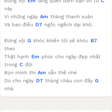
Đừng vội
Em
lãng quên đám bạn vô tư
C
này
Vì những ngày
Am
tháng thanh xuân
Và bao điều
D7
ngốc ngếch dại khờ.
Đừng vội
G
khóc khiến tôi sẽ khóc
B7
theo
Thật hạnh
Em
phúc cho ngày đẹp nhất
trong
C
đời
Bọn mình thì
Am
vẫn thế nhé
Dù cho ngày
D7
tháng cháu con đầy
G
nhà.