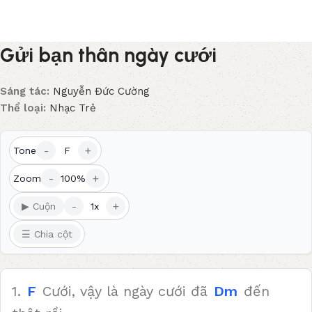
Gửi bạn thân ngày cưới
Sáng tác:
Nguyễn Đức Cường
Thể loại:
Nhạc Trẻ
-
+
Tone
F
-
+
Zoom
100%
-
+
▶ Cuộn
1x
☰ Chia cột
1.
F
Cưới, vậy là ngày cưới đã
Dm
đến