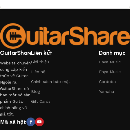
GuitarShare
Liên kết
Danh mục
Giới thiệu
Lava Music
Website chuyên
cung cấp kiến
Liên hệ
Enya Music
thức về Guitar.
Chính sách bảo mật
Cordoba
Ngoài ra,
GuitarShare có
Blog
Yamaha
bán một số sản
phẩm Guitar
Gift Cards
chính hãng với
giá tốt.
Mã xã hội: