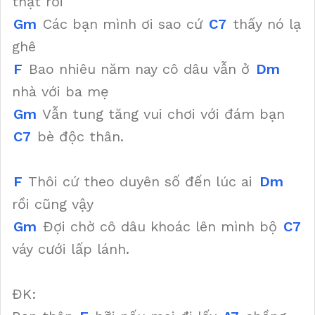
thật rồi
Gm
Các bạn mình ơi sao cứ
C7
thấy nó lạ
ghê
F
Bao nhiêu năm nay cô dâu vẫn ở
Dm
nhà với ba mẹ
Gm
Vẫn tung tăng vui chơi với đám bạn
C7
bè độc thân.
F
Thôi cứ theo duyên số đến lúc ai
Dm
rồi cũng vậy
Gm
Đợi chờ cô dâu khoác lên mình bộ
C7
váy cưới lấp lánh.
ĐK: