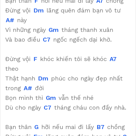
Bạn thân
F
hỡi nếu mai đi lấy
A7
chồng
Đừng vội
Dm
lãng quên đám bạn vô tư
A#
này
Vì những ngày
Gm
tháng thanh xuân
Và bao điều
C7
ngốc ngếch dại khờ.
Đừng vội
F
khóc khiến tôi sẽ khóc
A7
theo
Thật hạnh
Dm
phúc cho ngày đẹp nhất
trong
A#
đời
Bọn mình thì
Gm
vẫn thế nhé
Dù cho ngày
C7
tháng cháu con đầy nhà.
Bạn thân
G
hỡi nếu mai đi lấy
B7
chồng