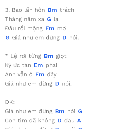
3. Bao lần hờn
Bm
trách
Tháng năm xa
G
lạ
Đâu rồi mộng
Em
mơ
G
Giá như em đừng
D
nói.
* Lệ rơi từng
Bm
giọt
Ký ức tàn
Em
phai
Anh vẫn ở
Em
đây
Giá như em đừng
D
nói.
ĐK:
Giá như em đừng
Bm
nói
G
Con tim đã không
D
đau
A