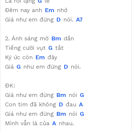
Lá rơi lặng
G
lẽ
Đêm nay anh
Em
nhớ
Giá như em đừng
D
nói.
A7
2. Ánh sáng mờ
Bm
dần
Tiếng cười vụt
G
tắt
Ký ức còn
Em
đây
Giá
G
như em đừng
D
nói.
ĐK:
Giá như em đừng
Bm
nói
G
Con tim đã không
D
đau
A
Giá như em đừng
Bm
nói
G
Mình vẫn là của
A
nhau.