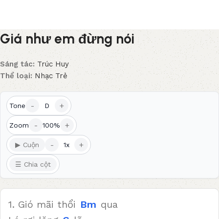
Giá như em đừng nói
Sáng tác:
Trúc Huy
Thể loại:
Nhạc Trẻ
-
+
Tone
D
-
+
Zoom
100%
-
+
▶ Cuộn
1x
☰ Chia cột
1. Gió mãi thổi
Bm
qua