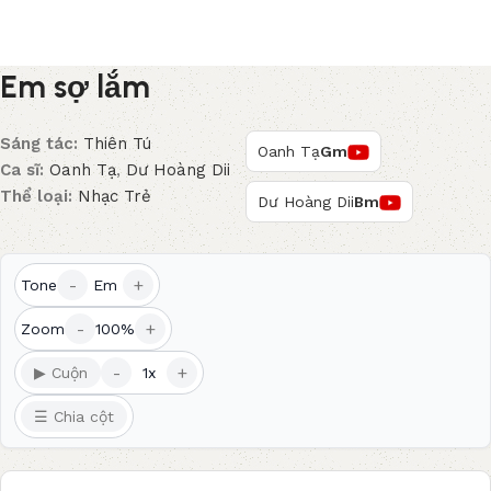
Em sợ lắm
Sáng tác:
Thiên Tú
Oanh Tạ
Gm
Ca sĩ:
Oanh Tạ
,
Dư Hoàng Dii
Thể loại:
Nhạc Trẻ
Dư Hoàng Dii
Bm
-
+
Tone
Em
-
+
Zoom
100%
-
+
▶ Cuộn
1x
☰ Chia cột