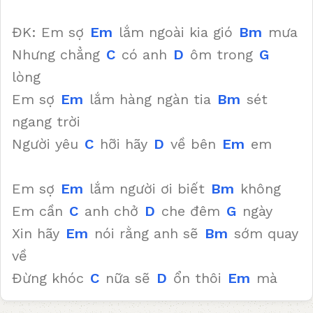
ĐK: Em sợ
Em
lắm ngoài kia gió
Bm
mưa
Nhưng chẳng
C
có anh
D
ôm trong
G
lòng
Em sợ
Em
lắm hàng ngàn tia
Bm
sét
ngang trời
Người yêu
C
hỡi hãy
D
về bên
Em
em
Em sợ
Em
lắm người ơi biết
Bm
không
Em cần
C
anh chở
D
che đêm
G
ngày
Xin hãy
Em
nói rằng anh sẽ
Bm
sớm quay
về
Đừng khóc
C
nữa sẽ
D
ổn thôi
Em
mà