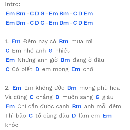
Intro:
Em
Bm
-
C
D
G
-
Em
Bm
-
C
D
Em
Em
Bm
-
C
D
G
-
Em
Bm
-
C
D
Em
1.
Em
Đêm nay có
Bm
mưa rơi
C
Em nhớ anh
G
nhiều
Em
Nhưng anh giờ
Bm
đang ở đâu
C
Có biết
D
em mong
Em
chờ
2.
Em
Em không ước
Bm
mong phù hoa
Và cũng
C
chẳng
D
muốn sang
G
giàu
Em
Chỉ cần được cạnh
Bm
anh mỗi đêm
Thì bão
C
tố cũng đâu
D
làm em
Em
khóc