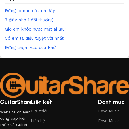
Đừng lo nhé có anh đây
3 giây nhớ 1 đời thương
Giờ em khóc nước mắt ai lau?
Có em là điều tuyệt vời nhất
Đừng chạm vào quá khứ
GuitarShare
Liên kết
Danh mục
Giới thiệu
Lava Music
Website chuyên
cung cấp kiến
Liên hệ
Enya Music
thức về Guitar.