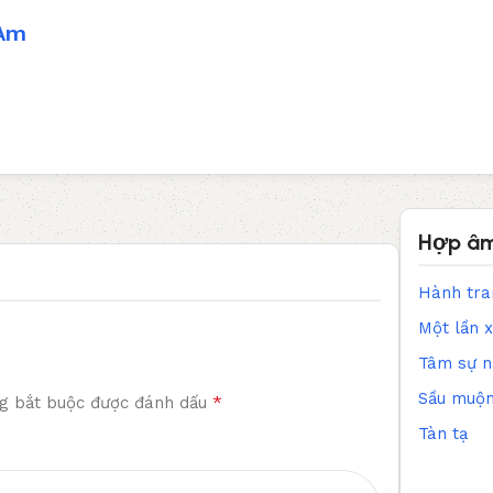
Am
Hợp âm
Hành tra
Một lần 
Tâm sự ng
Sầu muộ
*
g bắt buộc được đánh dấu
Tàn tạ