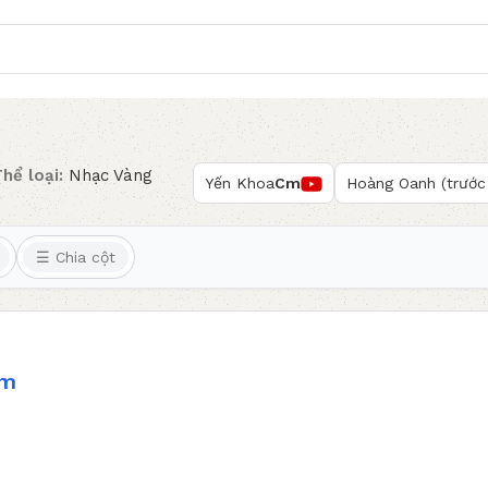
hể loại:
Nhạc Vàng
Yến Khoa
Cm
Hoàng Oanh (trước
☰ Chia cột
m