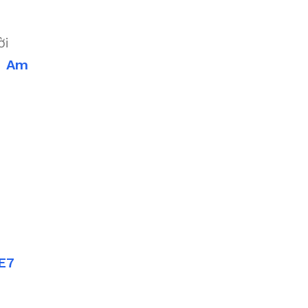
ời
i
Am
E7