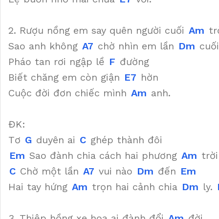
2. Rượu nồng em say quên người cuối
Am
tr
Sao anh không
A7
chờ nhìn em lần
Dm
cuố
Pháo tan rơi ngập lề
F
đường
Biết chăng em còn giận
E7
hờn
Cuộc đời đơn chiếc mình
Am
anh.
ĐK:
Tơ
G
duyên ai
C
ghép thành đôi
Em
Sao đành chia cách hai phương
Am
trời
C
Chờ một lần
A7
vui nào
Dm
đến
Em
Hai tay hứng
Am
trọn hai cảnh chia
Dm
ly.
3. Thiệp hồng xe hoa ai đành đổi
Am
đời