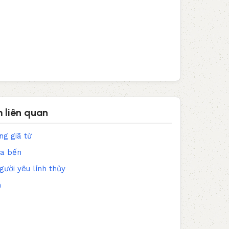
 liên quan
ng giã từ
xa bến
ười yêu lính thủy
n