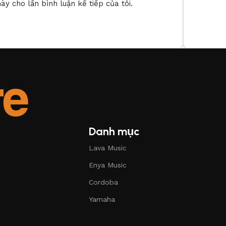
ày cho lần bình luận kế tiếp của tôi.
Danh mục
Lava Music
Enya Music
Cordoba
Yamaha