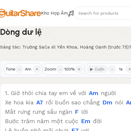
Kho Hợp Âm
Dòng dư lệ
Sáng tác:
Trường Sa
Ca sĩ:
Yến Khoa
,
Hoàng Oanh (trước 75)
T
-
+
-
+
-
+
Tone
Am
Zoom
100%
▶ Cuộn
1x
1. Giờ thôi chia tay em về với
Am
người
Xe hoa kia
A7
rồi buồn sao chẳng
Dm
nói
A
Mắt rưng rưng sầu ngàn
F
lời
Bước trăm năm một cuộc
Em
đời
Lệ buồn nhỏ mãi chưa
E7
vơi.