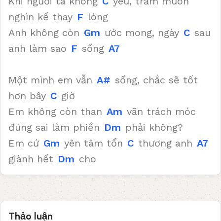
Khi người ta không
C
yêu, trăm muôn
nghìn kế thay
F
lòng
Anh không còn
Gm
ước mong, ngày
C
sau
anh làm sao
F
sống
A7
Một mình em vẫn
A#
sống, chắc sẽ tốt
hơn bây
C
giờ
Em không còn than
Am
vãn trách móc
đúng sai làm phiền
Dm
phải không?
Em cứ
Gm
yên tâm tổn
C
thương anh
A7
giành hết
Dm
cho
Thảo luận