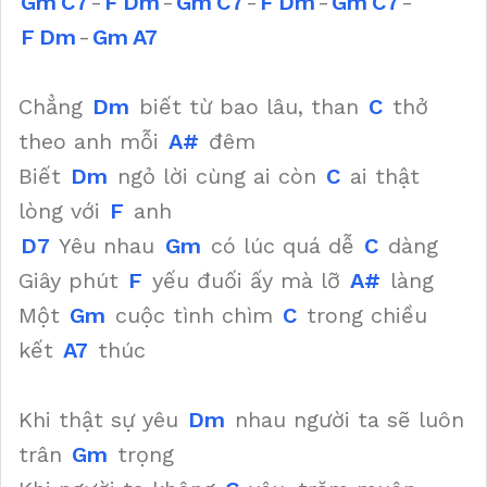
Gm
C7
-
F
Dm
-
Gm
C7
-
F
Dm
-
Gm
C7
-
F
Dm
-
Gm
A7
Chẳng
Dm
biết từ bao lâu, than
C
thở
theo anh mỗi
A#
đêm
Biết
Dm
ngỏ lời cùng ai còn
C
ai thật
lòng với
F
anh
D7
Yêu nhau
Gm
có lúc quá dễ
C
dàng
Giây phút
F
yếu đuối ấy mà lỡ
A#
làng
Một
Gm
cuộc tình chìm
C
trong chiều
kết
A7
thúc
Khi thật sự yêu
Dm
nhau người ta sẽ luôn
trân
Gm
trọng