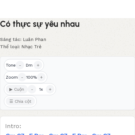
Có thực sự yêu nhau
Sáng tác:
Luân Phan
Thể loại:
Nhạc Trẻ
-
+
Tone
Dm
-
+
Zoom
100%
-
+
▶ Cuộn
1x
☰ Chia cột
Intro: