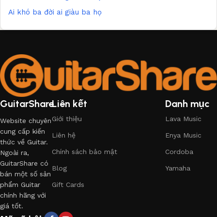
Ai khó ba đời ai giàu ba họ
GuitarShare
Liên kết
Danh mục
Giới thiệu
Lava Music
Website chuyên
cung cấp kiến
Liên hệ
Enya Music
thức về Guitar.
Chính sách bảo mật
Cordoba
Ngoài ra,
GuitarShare có
Blog
Yamaha
bán một số sản
phẩm Guitar
Gift Cards
chính hãng với
giá tốt.