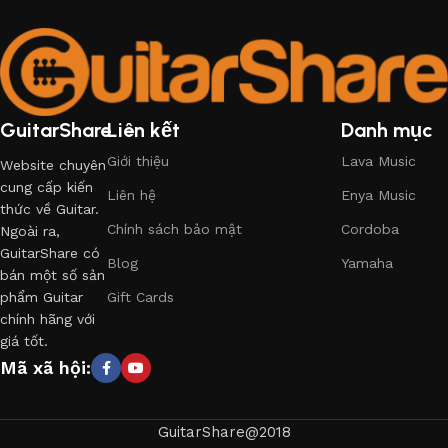
GuitarShare
Liên kết
Danh mục
Giới thiệu
Lava Music
Website chuyên
cung cấp kiến
Liên hệ
Enya Music
thức về Guitar.
Chính sách bảo mật
Cordoba
Ngoài ra,
GuitarShare có
Blog
Yamaha
bán một số sản
phẩm Guitar
Gift Cards
chính hãng với
giá tốt.
Mã xã hội:
GuitarShare@2018