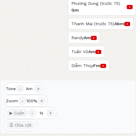
Phương Dung (trước 75)
Gm
Thanh Mai (trước 75)
Abm
Randy
Am
Tuấn Vũ
Am
Diễm Thùy
Fm
-
+
Tone
Am
-
+
Zoom
100%
-
+
▶ Cuộn
1x
☰ Chia cột