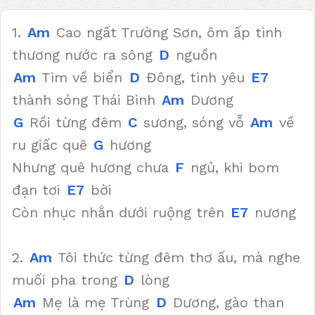
1.
Am
Cao ngất Trường Sơn, ôm ấp tình
thương nước ra sông
D
nguồn
Am
Tìm về biển
D
Đông, tình yêu
E7
thành sóng Thái Bình
Am
Dương
G
Rồi từng đêm
C
sương, sóng vỗ
Am
về
ru giấc quê
G
hương
Nhưng quê hương chưa
F
ngủ, khi bom
đạn tơi
E7
bời
Còn nhục nhằn dưới ruộng trên
E7
nương
2.
Am
Tôi thức từng đêm thơ ấu, mà nghe
muối pha trong
D
lòng
Am
Mẹ là mẹ Trùng
D
Dương, gào than