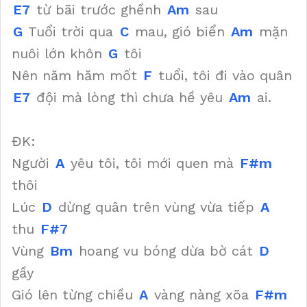
E7
từ bãi trước ghềnh
Am
sau
G
Tuổi trời qua
C
mau, gió biển
Am
mặn
nuôi lớn khôn
G
tôi
Nên năm hăm mốt
F
tuổi, tôi đi vào quân
E7
đội mà lòng thì chưa hề yêu
Am
ai.
ĐK:
Người
A
yêu tôi, tôi mới quen mà
F#m
thôi
Lúc
D
dừng quân trên vùng vừa tiếp
A
thu
F#7
Vùng
Bm
hoang vu bóng dừa bờ cát
D
gầy
Gió lên từng chiều
A
vàng nàng xõa
F#m