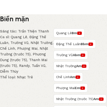
Biển mặn
Sáng tác:
Trần Thiện Thanh
Quang Lê
Bm
Ca sĩ:
Quang Lê
,
Đặng Thế
Luân
,
Trường Vũ
,
Nhật Trường
,
Đặng Thế Luân
Bbm
Chế Linh
,
Phượng Mai
,
Nhật
Trường (trước 75)
,
Phương
Trường Vũ
Abm
Dung (trước 75)
,
Thanh Mai
(trước 75)
,
Randy
,
Tuấn Vũ
,
Nhật Trường
Am
Diễm Thùy
Thể loại:
Nhạc Trẻ
Chế Linh
Am
Phượng Mai
Em
Nhật Trường (trước 75)
Am