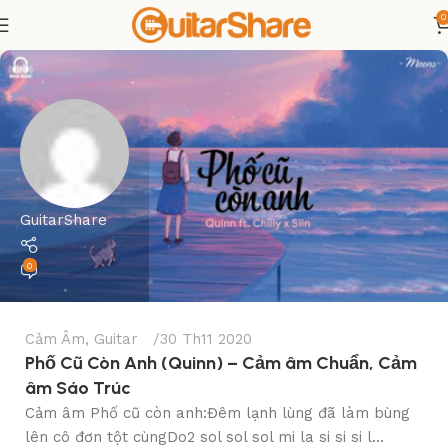
0
GuitarShare
0
Cảm Âm
,
Guitar
30 Th11 2020
Phố Cũ Còn Anh (Quinn) – Cảm âm Chuẩn, Cảm
âm Sáo Trúc
Cảm âm Phố cũ còn anh:Đêm lạnh lùng đã làm bùng
lên cô đơn tột cùngDo2 sol sol sol mi la si si si l...