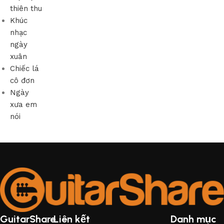
thiên thu
Khúc
nhạc
ngày
xuân
Chiếc lá
cô đơn
Ngày
xưa em
nói
GuitarShare
Liên kết
Danh mục