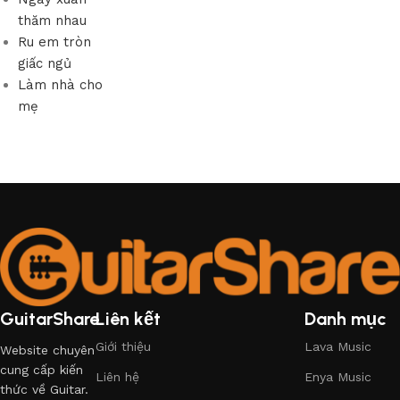
thăm nhau
Ru em tròn
giấc ngủ
Làm nhà cho
mẹ
GuitarShare
Liên kết
Danh mục
Giới thiệu
Lava Music
Website chuyên
cung cấp kiến
Liên hệ
Enya Music
thức về Guitar.