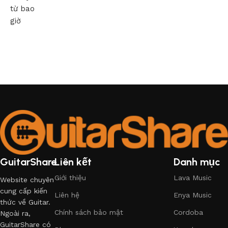
từ bao
giờ
GuitarShare
Liên kết
Danh mục
Giới thiệu
Lava Music
Website chuyên
cung cấp kiến
Liên hệ
Enya Music
thức về Guitar.
Chính sách bảo mật
Cordoba
Ngoài ra,
GuitarShare có