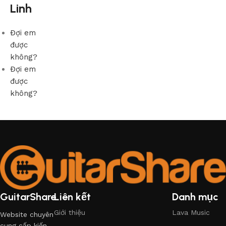
Linh
Đợi em
được
không?
Đợi em
được
không?
GuitarShare
Liên kết
Danh mục
Giới thiệu
Lava Music
Website chuyên
cung cấp kiến