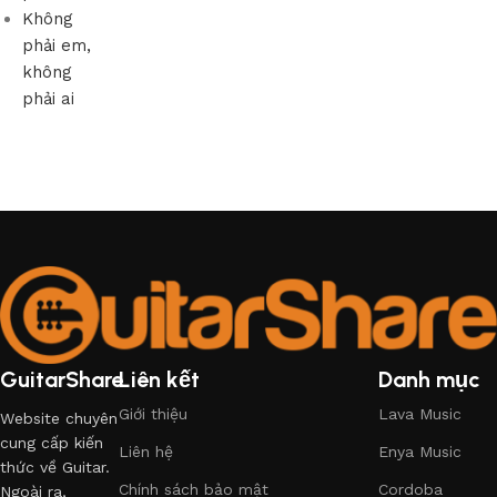
Không
phải em,
không
phải ai
GuitarShare
Liên kết
Danh mục
Giới thiệu
Lava Music
Website chuyên
cung cấp kiến
Liên hệ
Enya Music
thức về Guitar.
Chính sách bảo mật
Cordoba
Ngoài ra,