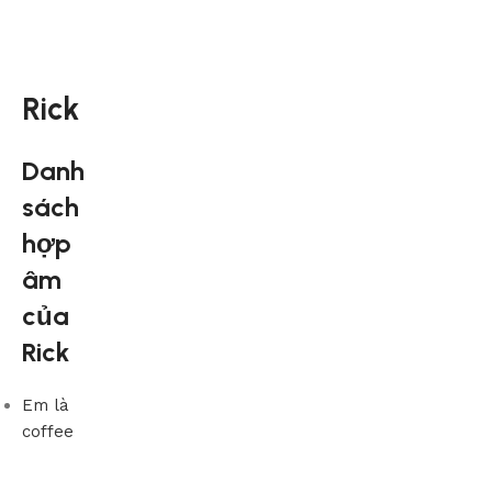
Rick
Danh
sách
hợp
âm
của
Rick
Em là
coffee