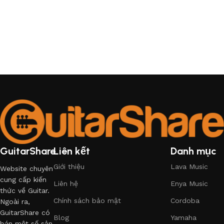
GuitarShare
Liên kết
Danh mục
Giới thiệu
Lava Music
Website chuyên
cung cấp kiến
Liên hệ
Enya Music
thức về Guitar.
Chính sách bảo mật
Cordoba
Ngoài ra,
GuitarShare có
Blog
Yamaha
bán một số sản