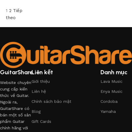
1
2
Tiếp
theo
GuitarShare
Liên kết
Danh mục
Giới thiệu
Lava Music
Website chuyên
cung cấp kiến
Liên hệ
Enya Music
thức về Guitar.
Chính sách bảo mật
Cordoba
Ngoài ra,
GuitarShare có
Blog
Yamaha
bán một số sản
phẩm Guitar
Gift Cards
chính hãng với