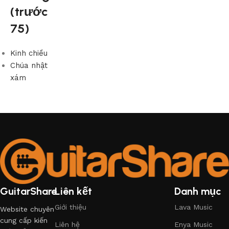
(trước
75)
Kinh chiều
Chúa nhật
xám
GuitarShare
Liên kết
Danh mục
Giới thiệu
Lava Music
Website chuyên
cung cấp kiến
Liên hệ
Enya Music