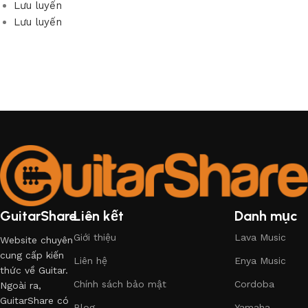
Lưu luyến
Lưu luyến
GuitarShare
Liên kết
Danh mục
Giới thiệu
Lava Music
Website chuyên
cung cấp kiến
Liên hệ
Enya Music
thức về Guitar.
Chính sách bảo mật
Cordoba
Ngoài ra,
GuitarShare có
Blog
Yamaha