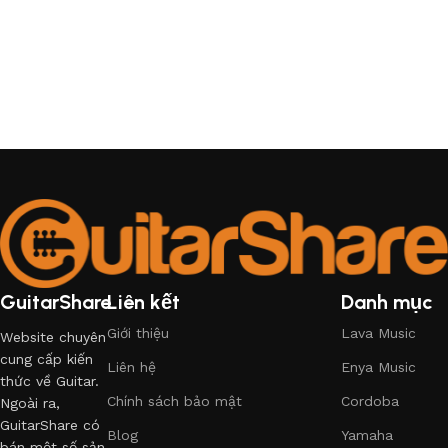
GuitarShare
Liên kết
Danh mục
Giới thiệu
Lava Music
Website chuyên
cung cấp kiến
Liên hệ
Enya Music
thức về Guitar.
Chính sách bảo mật
Cordoba
Ngoài ra,
GuitarShare có
Blog
Yamaha
bán một số sản