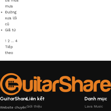
ba mùa
mưa
Đường
xưa lối
cũ
Giã từ
1
2
…
4
Tiếp
theo
GuitarShare
Liên kết
Danh mục
Giới thiệu
Lava Music
Website chuyên