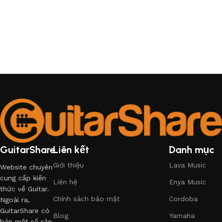
GuitarShare
Liên kết
Danh mục
Giới thiệu
Lava Music
Website chuyên
cung cấp kiến
Liên hệ
Enya Music
thức về Guitar.
Chính sách bảo mật
Cordoba
Ngoài ra,
GuitarShare có
Blog
Yamaha
bán một số sản