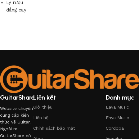
Ly rượu
đắng cay
GuitarShare
Liên kết
Danh mục
Giới thiệu
Lava Music
Website chuyên
cung cấp kiến
Liên hệ
Enya Music
thức về Guitar.
Chính sách bảo mật
Cordoba
Ngoài ra,
GuitarShare có
Blog
Yamaha