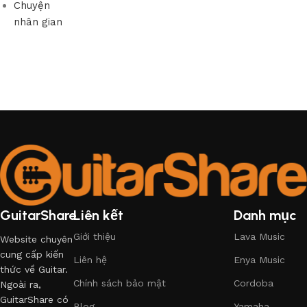
Chuyện
nhân gian
GuitarShare
Liên kết
Danh mục
Giới thiệu
Lava Music
Website chuyên
cung cấp kiến
Liên hệ
Enya Music
thức về Guitar.
Chính sách bảo mật
Cordoba
Ngoài ra,
GuitarShare có
Blog
Yamaha