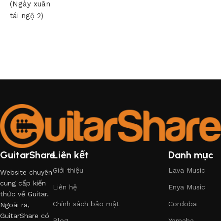
(Ngày xuân
tái ngộ 2)
GuitarShare
Liên kết
Danh mục
Giới thiệu
Lava Music
Website chuyên
cung cấp kiến
Liên hệ
Enya Music
thức về Guitar.
Chính sách bảo mật
Cordoba
Ngoài ra,
GuitarShare có
Blog
Yamaha