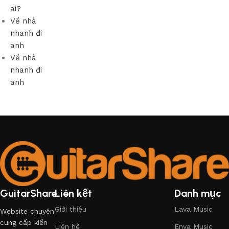
ai?
Về nhà
nhanh đi
anh
Về nhà
nhanh đi
anh
GuitarShare
Liên kết
Danh mục
Giới thiệu
Lava Music
Website chuyên
cung cấp kiến
Liên hệ
Enya Music