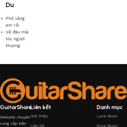
Du
Phố vắng
em rồi
Về đâu mái
tóc người
thương
GuitarShare
Liên kết
Danh mục
Giới thiệu
Lava Music
Website chuyên
cung cấp kiến
Liên hệ
Enya Music