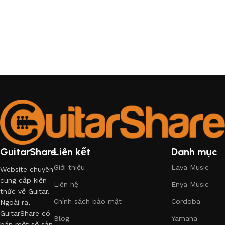
GuitarShare
Liên kết
Danh mục
Giới thiệu
Lava Music
Website chuyên
cung cấp kiến
Liên hệ
Enya Music
thức về Guitar.
Chính sách bảo mật
Cordoba
Ngoài ra,
GuitarShare có
Blog
Yamaha
bán một số sản