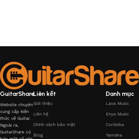
GuitarShare
Liên kết
Danh mục
Giới thiệu
Lava Music
Website chuyên
cung cấp kiến
Liên hệ
Enya Music
thức về Guitar.
Chính sách bảo mật
Cordoba
Ngoài ra,
GuitarShare có
Blog
Yamaha
bán một số sản