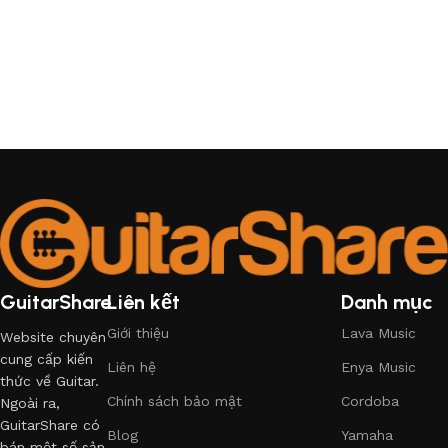
GuitarShare
Liên kết
Danh mục
Giới thiệu
Lava Music
Website chuyên
cung cấp kiến
Liên hệ
Enya Music
thức về Guitar.
Chính sách bảo mật
Cordoba
Ngoài ra,
GuitarShare có
Blog
Yamaha
bán một số sản