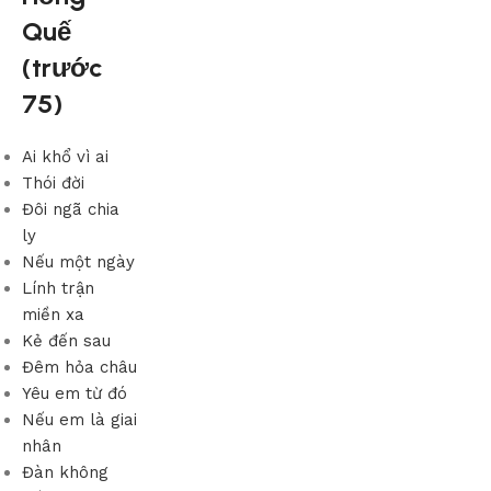
Quế
(trước
75)
Ai khổ vì ai
Thói đời
Đôi ngã chia
ly
Nếu một ngày
Lính trận
miền xa
Kẻ đến sau
Đêm hỏa châu
Yêu em từ đó
Nếu em là giai
nhân
Đàn không