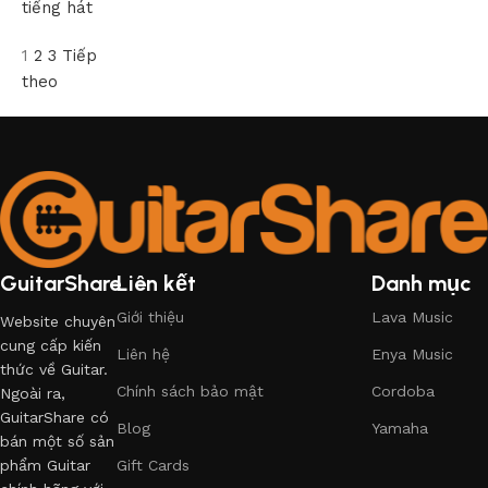
tiếng hát
1
2
3
Tiếp
theo
GuitarShare
Liên kết
Danh mục
Giới thiệu
Lava Music
Website chuyên
cung cấp kiến
Liên hệ
Enya Music
thức về Guitar.
Chính sách bảo mật
Cordoba
Ngoài ra,
GuitarShare có
Blog
Yamaha
bán một số sản
phẩm Guitar
Gift Cards