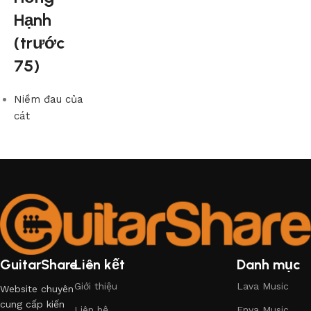
Hạnh
(trước
75)
Niềm đau của
cát
GuitarShare
Liên kết
Danh mục
Giới thiệu
Lava Music
Website chuyên
cung cấp kiến
Liên hệ
Enya Music