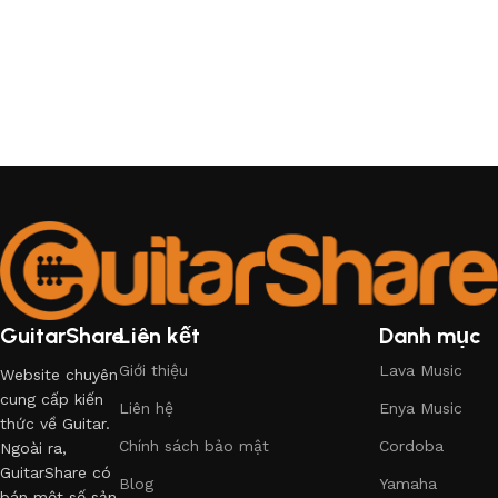
GuitarShare
Liên kết
Danh mục
Giới thiệu
Lava Music
Website chuyên
cung cấp kiến
Liên hệ
Enya Music
thức về Guitar.
Chính sách bảo mật
Cordoba
Ngoài ra,
GuitarShare có
Blog
Yamaha
bán một số sản