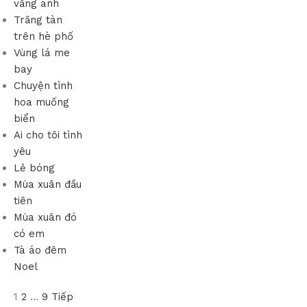
vắng anh
Trăng tàn
trên hè phố
Vùng lá me
bay
Chuyện tình
hoa muống
biển
Ai cho tôi tình
yêu
Lẻ bóng
Mùa xuân đầu
tiên
Mùa xuân đó
có em
Tà áo đêm
Noel
1
2
…
9
Tiếp