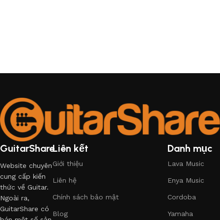
GuitarShare
Liên kết
Danh mục
Giới thiệu
Lava Music
Website chuyên
cung cấp kiến
Liên hệ
Enya Music
thức về Guitar.
Chính sách bảo mật
Cordoba
Ngoài ra,
GuitarShare có
Blog
Yamaha
bán một số sản