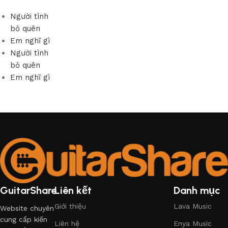
Người tình
bỏ quên
Em nghĩ gì
Người tình
bỏ quên
Em nghĩ gì
GuitarShare
Liên kết
Danh mục
Giới thiệu
Lava Music
Website chuyên
cung cấp kiến
Liên hệ
Enya Music