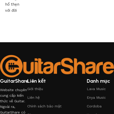
hổ thẹn
với đời
GuitarShare
Liên kết
Danh mục
Giới thiệu
Lava Music
Website chuyên
cung cấp kiến
Liên hệ
Enya Music
thức về Guitar.
Chính sách bảo mật
Cordoba
Ngoài ra,
GuitarShare có