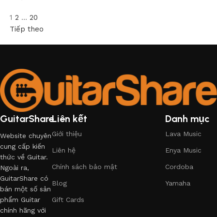
1
2
…
20
Tiếp theo
GuitarShare
Liên kết
Danh mục
Giới thiệu
Lava Music
Website chuyên
cung cấp kiến
Liên hệ
Enya Music
thức về Guitar.
Chính sách bảo mật
Cordoba
Ngoài ra,
GuitarShare có
Blog
Yamaha
bán một số sản
phẩm Guitar
Gift Cards
chính hãng với