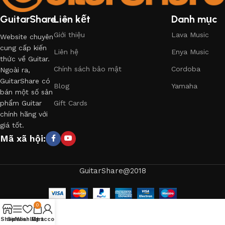
GuitarShare
Liên kết
Danh mục
Giới thiệu
Lava Music
Website chuyên
cung cấp kiến
Liên hệ
Enya Music
thức về Guitar.
Chính sách bảo mật
Cordoba
Ngoài ra,
GuitarShare có
Blog
Yamaha
bán một số sản
phẩm Guitar
Gift Cards
chính hãng với
giá tốt.
Mã xã hội:
GuitarShare@2018
0
Shop
Sidebar
Wishlist
My account
Cart