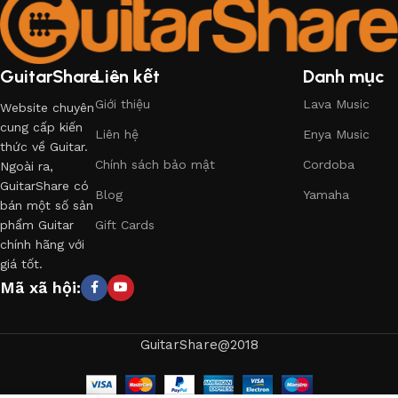
GuitarShare
Liên kết
Danh mục
Giới thiệu
Lava Music
Website chuyên
cung cấp kiến
Liên hệ
Enya Music
thức về Guitar.
Chính sách bảo mật
Cordoba
Ngoài ra,
GuitarShare có
Blog
Yamaha
bán một số sản
phẩm Guitar
Gift Cards
chính hãng với
giá tốt.
Mã xã hội:
GuitarShare@2018