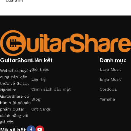
của anh
GuitarShare
Liên kết
Danh mục
Giới thiệu
Lava Music
Website chuyên
cung cấp kiến
Liên hệ
Enya Music
thức về Guitar.
Chính sách bảo mật
Cordoba
Ngoài ra,
GuitarShare có
Blog
Yamaha
bán một số sản
phẩm Guitar
Gift Cards
chính hãng với
giá tốt.
Mã xã hội: